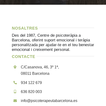
NOSALTRES
Des del 1987, Centre de psicoteràpia a
Barcelona, ​​oferint suport emocional i teràpia
personalitzada per ajudar-te en el teu benestar
emocional i creixement personal.
CONTACTE
C/Casanova, 46, 3º 1ª,
08011 Barcelona
934 122 679
636 820 003
info@psicoterapeutabarcelona.es