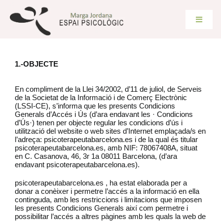
Skip
to
content
Toggle
Navigat
SERVEIS
1.-OBJECTE
CONSULTA ON LINE
En compliment de la Llei 34/2002, d’11 de juliol, de Serveis
de la Societat de la Informació i de Comerç Electrònic
(LSSI-CE), s’informa que les presents Condicions
Generals d’Accés i Ús (d’ara endavant les · Condicions
PSICOTERÀPIES
d’Ús·) tenen per objecte regular les condicions d’ús i
utilització del website o web sites d’Internet emplaçada/s en
l’adreça: psicoterapeutabarcelona.es i de la qual és titular
SOBRE MI
psicoterapeutabarcelona.es, amb NIF: 78067408A, situat
en C. Casanova, 46, 3r 1a 08011 Barcelona, (d’ara
endavant psicoterapeutabarcelona.es).
BLOG
psicoterapeutabarcelona.es , ha estat elaborada per a
donar a conèixer i permetre l’accés a la informació en ella
continguda, amb les restriccions i limitacions que imposen
les presents Condicions Generals així com permetre i
CONTACTE
possibilitar l’accés a altres pàgines amb les quals la web de