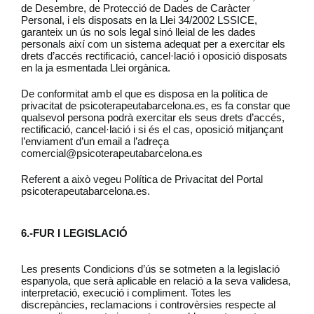
de Desembre, de Protecció de Dades de Caràcter
Personal, i els disposats en la Llei 34/2002 LSSICE,
garanteix un ús no sols legal sinó lleial de les dades
personals així com un sistema adequat per a exercitar els
drets d’accés rectificació, cancel·lació i oposició disposats
en la ja esmentada Llei orgànica.
De conformitat amb el que es disposa en la política de
privacitat de psicoterapeutabarcelona.es, es fa constar que
qualsevol persona podrà exercitar els seus drets d’accés,
rectificació, cancel·lació i si és el cas, oposició mitjançant
l’enviament d’un email a l’adreça
comercial@psicoterapeutabarcelona.es
Referent a això vegeu Política de Privacitat del Portal
psicoterapeutabarcelona.es.
6.-FUR I LEGISLACIÓ
Les presents Condicions d’ús se sotmeten a la legislació
espanyola, que serà aplicable en relació a la seva validesa,
interpretació, execució i compliment. Totes les
discrepàncies, reclamacions i controvèrsies respecte al