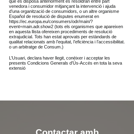
que es disposa anteriorment es resoldran entre part
venedora i consumidor mitjançant la intervenció i ajuda
d’una organització de consumidors, o un altre organisme
Español de resolució de disputes enumerat en
https://ec.europa.eu/consumers/odr/main/?
event=main.adr.show2 (tots els organismes que apareixen
en aquesta llista ofereixen procediments de resolució
extrajudicial. Tots han estat aprovats per estàndards de
qualitat relacionats amb l’equitat, l’eficiència i l’accessibilitat.
o un arbitratge de Consum.)
L’Usuari, declara haver llegit, conèixer i acceptar les
presents Condicions Generals d’Ús-Accés en tota la seva
extensió
Contactar amb