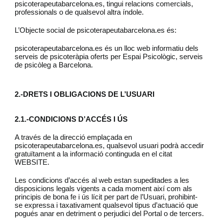
psicoterapeutabarcelona.es, tingui relacions comercials,
professionals o de qualsevol altra índole.
L’Objecte social de psicoterapeutabarcelona.es és:
psicoterapeutabarcelona.es és un lloc web informatiu dels
serveis de psicoteràpia oferts per Espai Psicològic, serveis
de psicòleg a Barcelona.
2.-DRETS I OBLIGACIONS DE L’USUARI
2.1.-CONDICIONS D’ACCÉS I ÚS
A través de la direcció emplaçada en
psicoterapeutabarcelona.es, qualsevol usuari podrà accedir
gratuïtament a la informació continguda en el citat
WEBSITE.
Les condicions d’accés al web estan supeditades a les
disposicions legals vigents a cada moment així com als
principis de bona fe i ús lícit per part de l’Usuari, prohibint-
se expressa i taxativament qualsevol tipus d’actuació que
pogués anar en detriment o perjudici del Portal o de tercers.