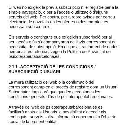
El web no exigeix la prèvia subscripció ni el registre per a la
simple navegació, o per a l’accés o utilització d’alguns
serveis del web. Per contra, per a rebre avisos per correu
electrònic de novetats en les ofertes o descomptes és
necessari subscriure’s.
Els serveis o continguts que exigeixin subscripció per al
seu accés o ús s’acompanyaran de l’avís corresponent de
necessitat de subscripció. En el que al tractament de dades
personals es refereixi, vegeu la Política de Privacitat de
psicoterapeutabarcelona.es.
2.1.1.-ACCEPTACIÓ DE LES CONDICIONS /
SUBSCRIPCIÓ D’USUARI
La mera utilització del web o la confirmació del
corresponent camp en el procés de registre com un Usuari
Subscriptor, implicarà que queden acceptades les
condicions generals d’ús de psicoterapeutabarcelona.es.
A través del web de psicoterapeutabarcelona.es es
facilitarà a tots els Usuaris la possibilitat d’accedir als
continguts, serveis i altra informació concernent a l’objecte
social de la present entitat.