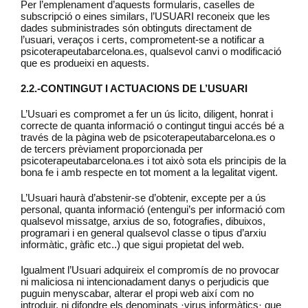
Per l’emplenament d’aquests formularis, caselles de
subscripció o eines similars, l’USUARI reconeix que les
dades subministrades són obtinguts directament de
l’usuari, veraços i certs, comprometent-se a notificar a
psicoterapeutabarcelona.es, qualsevol canvi o modificació
que es produeixi en aquests.
2.2.-CONTINGUT I ACTUACIONS DE L’USUARI
L’Usuari es compromet a fer un ús licito, diligent, honrat i
correcte de quanta informació o contingut tingui accés bé a
través de la pàgina web de psicoterapeutabarcelona.es o
de tercers prèviament proporcionada per
psicoterapeutabarcelona.es i tot això sota els principis de la
bona fe i amb respecte en tot moment a la legalitat vigent.
L’Usuari haurà d’abstenir-se d’obtenir, excepte per a ús
personal, quanta informació (entengui’s per informació com
qualsevol missatge, arxius de so, fotografies, dibuixos,
programari i en general qualsevol classe o tipus d’arxiu
informàtic, gràfic etc..) que sigui propietat del web.
Igualment l’Usuari adquireix el compromís de no provocar
ni maliciosa ni intencionadament danys o perjudicis que
puguin menyscabar, alterar el propi web així com no
introduir, ni difondre els denominats ·virus informàtics· que