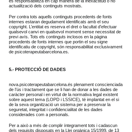
es responsabilitza en cap manera de la inexactitud o no
actualització dels continguts mostrats.
Per contra tots aquells continguts procedents de fonts
internes estaran degudament identificats amb el seu
copyright. L’entitat es reserva el dret o facultat d’efectuar
qualsevol canvi en qualsevol moment sense necessitat de
previ avís. Tots els continguts inclosos en la pàgina
procedents de fonts internes que portin el seu signe
identificatiu de copyright, són responsabilitat exclusivament
de psicoterapeutabarcelona.es.
5.- PROTECCIÓ DE DADES
nova.psicoterapeutabarcelona.és plenament conscienciada
de l’ús i tractament que se li han de donar a les dades de
caràcter personal i en virtut de la normativa legal existent
sobre aquest tema (LOPD i LSSICE), té implantat en el si
de la seva organització un sistema per a preservar la
seguretat, integritat i confidencialitat de les dades
considerades com a personals.
Per a això a més de complir íntegrament tots i cadascun
dels requisits disposats en la Llei orgànica 15/1999, de 13