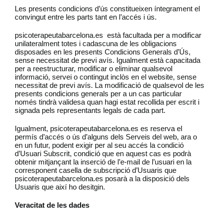
Les presents condicions d’ús constitueixen íntegrament el
convingut entre les parts tant en l’accés i ús.
psicoterapeutabarcelona.es està facultada per a modificar
unilateralment totes i cadascuna de les obligacions
disposades en les presents Condicions Generals d’Ús,
sense necessitat de previ avís. Igualment està capacitada
per a reestructurar, modificar o eliminar qualsevol
informació, servei o contingut inclòs en el website, sense
necessitat de previ avís. La modificació de qualsevol de les
presents condicions generals per a un cas particular
només tindrà validesa quan hagi estat recollida per escrit i
signada pels representants legals de cada part.
Igualment, psicoterapeutabarcelona.es es reserva el
permís d’accés o ús d’alguns dels Serveis del web, ara o
en un futur, podent exigir per al seu accés la condició
d’Usuari Subscrit, condició que en aquest cas es podrà
obtenir mitjançant la inserció de l’e-mail de l’usuari en la
corresponent casella de subscripció d’Usuaris que
psicoterapeutabarcelona.es posarà a la disposició dels
Usuaris que així ho desitgin.
Veracitat de les dades