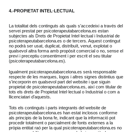
4.-PROPIETAT INTEL·LECTUAL
La totalitat dels continguts als quals s’accedeixi a través del
servei prestat per psicoterapeutabarcelona.es estan
subjectes als Drets de Propietat Intel·lectual i Industrial de
psicoterapeutabarcelona.es o de tercers. Aquest contingut
no podrà ser usat, duplicat, distribuït, venut, explotat o
qualsevol altra forma amb propòsit comercial o no, sense el
previ i preceptiu consentiment i per escrit el seu titular
(psicoterapeutabarcelona.es).
Igualment psicoterapeutabarcelona.es serà responsable
respecte de les marques, logos i altres signes distintius que
s’incorporin en qualsevol part del website i que siguin
propietat de psicoterapeutabarcelona.es, així com titular de
tots els drets de Propietat Intel·lectual o Industrial o com a
llicenciatari d’aquests.
Tots els continguts i parts integrants del website de
psicoterapeutabarcelona.es han estat inclosos conforme
als principis de la bona fe, indicant que la informació pot
procedir totalment o parcialment de fonts externes a la
pròpia entitat raó per la qual psicoterapeutabarcelona.es no