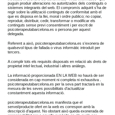
puguin produir alteracions no autoritzades dels continguts o
sistemes integrants del web. El compromís adquirit s’ha de
regir sobre la utilització continguts de conformitat amb el
que es disposa en la llei, moral i ordre publico; no copiar,
reproduir, distribuir, cedir, transformar o modificar els
continguts sense previ consentiment i per escrit de
psicoterapeutabarcelona.es o persona per aquest
delegada.
Referent a això, psicoterapeutabarcelona.es s’exonera de
qualsevol tipus de fallada o virus informàtic introduït per
tercers.
A complir tots els requisits disposats en relació als drets de
propietat intel·lectual, industrial i altres anàlegs.
La informació proporcionada EN LA WEB no haurà de ser
considerada en cap moment ni completa ni exhaustiva .
psicoterapeutabarcelona.es per la seva part tractarà en la
mesura de les seves possibilitats d’actualitzar
constantment aquesta informació.
psicoterapeutabarcelona.es manifesta que el
servei/producte ofert en la web es correspon amb la
descripció d’aquest. No obstant això queda exonerada de