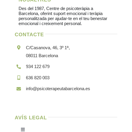
Des del 1987, Centre de psicoteràpia a
Barcelona, ​​oferint suport emocional i teràpia
personalitzada per ajudar-te en el teu benestar
emocional i creixement personal.
CONTACTE
C/Casanova, 46, 3º 1ª,
08011 Barcelona
934 122 679
636 820 003
info@psicoterapeutabarcelona.es
AVÍS LEGAL
Toggle