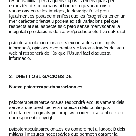
responsabilitat per a aquells supòsits en els quals per
errors tècnics o humans hi hagués equivocacions o
variacions entre les imatges, la descripció i el preu.
Igualment es posa de manifest que les fotografies tenen un
mer caràcter orientatiu podent existir variacions pel que
respecta al seu aspecte físic però sense menyscabar la
integritat i prestacions del servei/producte ofert i/o sol·licitat.
psicoterapeutabarcelona.es s’exonera dels continguts,
informació, opinions o comentaris difosos a través del seu
web ni respondrà de l’ús que l’Usuari faci d’aquesta
informació.
3.- DRET I OBLIGACIONS DE
Nueva.psicoterapeutabarcelona.es
psicoterapeutabarcelona.es respondrà exclusivament dels
serveis que presti per ella mateixa i dels continguts
directament originats pel propi web i identificat amb el seu
corresponent copyright.
psicoterapeutabarcelona.es es compromet a l’adopció dels
mitjans i mesures necessàries que permetin garantir la