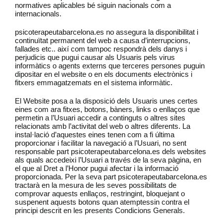
normatives aplicables bé siguin nacionals com a
internacionals.
psicoterapeutabarcelona.es no assegura la disponibilitat i
continuïtat permanent del web a causa d’interrupcions,
fallades etc.. així com tampoc respondrà dels danys i
perjudicis que pugui causar als Usuaris pels virus
informàtics o agents externs que terceres persones puguin
dipositar en el website o en els documents electrònics i
fitxers emmagatzemats en el sistema informàtic.
El Website posa a la disposició dels Usuaris unes certes
eines com ara fitxes, botons, bàners, links o enllaços que
permetin a l’Usuari accedir a continguts o altres sites
relacionats amb l’activitat del web o altres diferents. La
instal·lació d’aquestes eines tenen com a fi última
proporcionar i facilitar la navegació a l’Usuari, no sent
responsable part psicoterapeutabarcelona.es dels websites
als quals accedeixi l’Usuari a través de la seva pàgina, en
el que al Dret a l’Honor pugui afectar i la informació
proporcionada. Per la seva part psicoterapeutabarcelona.es
tractarà en la mesura de les seves possibilitats de
comprovar aquests enllaços, restringint, bloquejant o
suspenent aquests botons quan atemptessin contra el
principi descrit en les presents Condicions Generals.