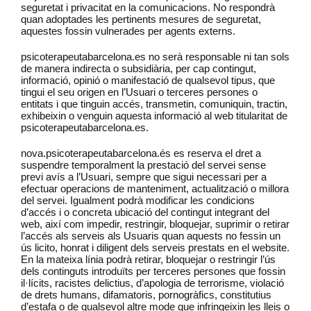
seguretat i privacitat en la comunicacions. No respondrà
quan adoptades les pertinents mesures de seguretat,
aquestes fossin vulnerades per agents externs.
psicoterapeutabarcelona.es no serà responsable ni tan sols
de manera indirecta o subsidiària, per cap contingut,
informació, opinió o manifestació de qualsevol tipus, que
tingui el seu origen en l’Usuari o terceres persones o
entitats i que tinguin accés, transmetin, comuniquin, tractin,
exhibeixin o venguin aquesta informació al web titularitat de
psicoterapeutabarcelona.es.
nova.psicoterapeutabarcelona.és es reserva el dret a
suspendre temporalment la prestació del servei sense
previ avís a l’Usuari, sempre que sigui necessari per a
efectuar operacions de manteniment, actualització o millora
del servei. Igualment podrà modificar les condicions
d’accés i o concreta ubicació del contingut integrant del
web, així com impedir, restringir, bloquejar, suprimir o retirar
l’accés als serveis als Usuaris quan aquests no fessin un
ús licito, honrat i diligent dels serveis prestats en el website.
En la mateixa línia podrà retirar, bloquejar o restringir l’ús
dels continguts introduïts per terceres persones que fossin
il·lícits, racistes delictius, d’apologia de terrorisme, violació
de drets humans, difamatoris, pornogràfics, constitutius
d’estafa o de qualsevol altre mode que infringeixin les lleis o