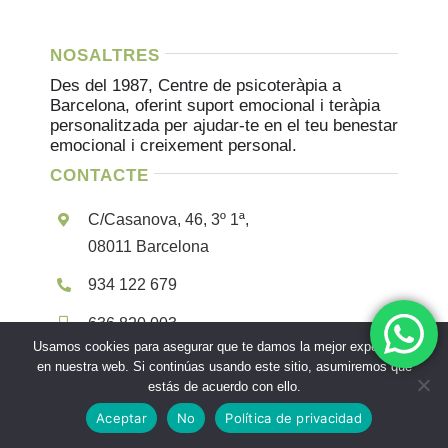
NOSALTRES
Des del 1987, Centre de psicoteràpia a
Barcelona, ​​oferint suport emocional i teràpia
personalitzada per ajudar-te en el teu benestar
emocional i creixement personal.
CONTACTE
C/Casanova, 46, 3º 1ª,
08011 Barcelona
934 122 679
636 820 003
Usamos cookies para asegurar que te damos la mejor experiencia
info@psicoterapeutabarcelona.es
en nuestra web. Si continúas usando este sitio, asumiremos que
estás de acuerdo con ello.
Aceptar
No
Política de privacidad