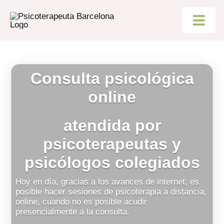
Saltar
al
contenido
Togg
Navig
SERVICIOS
Consulta psicológica
CONSULTA ONLINE
online
PSICOTERAPIAS
atendida por
psicoterapeutas y
SOBRE MÍ
psicólogos colegiados
Hoy en día, gracias a los avances de internet, es
BLOG
posible hacer sesiones de psicoterapia a distancia,
online, cuando no es posible acudir
presencialmente a la consulta.
CONTACTO