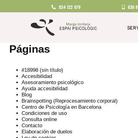
Saltar
934 122 679
636 
al
contenido
SERV
Páginas
#18998 (sin título)
Accesibilidad
Asesoramiento psicológico
Ayuda accesibilidad
Blog
Brainspotting (Reprocesamiento corporal)
Centro de Psicología en Barcelona
Condiciones de uso
Consulta online
Contacto
Elaboración de duelos
Ley de cookies