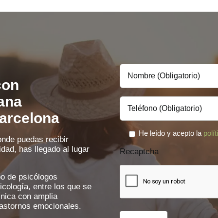
con
ana
arcelona
He leído y acepto la
polí
onde puedas recibir
idad, has llegado al lugar
Recaptcha
o de psicólogos
icología, entre los que se
ínica con amplia
trastornos emocionales.