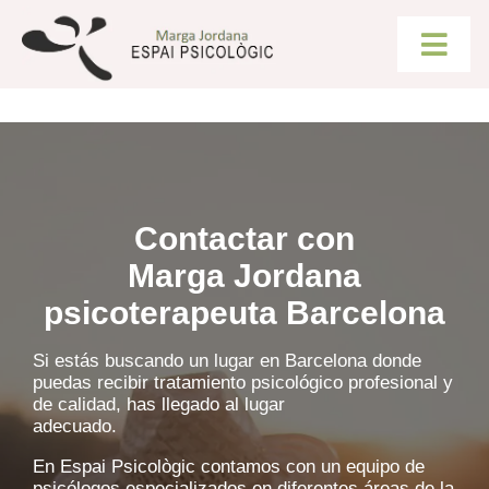
Saltar
al
contenido
Togg
Navig
SERVICIOS
CONSULTA ONLINE
Contactar con
PSICOTERAPIAS
Marga Jordana
psicoterapeuta Barcelona
SOBRE MÍ
Si estás buscando un lugar en Barcelona donde
puedas recibir tratamiento psicológico profesional y
de calidad, has llegado al lugar
BLOG
adecuado.
En Espai Psicològic contamos con un equipo de
CONTACTO
psicólogos especializados en diferentes áreas de la