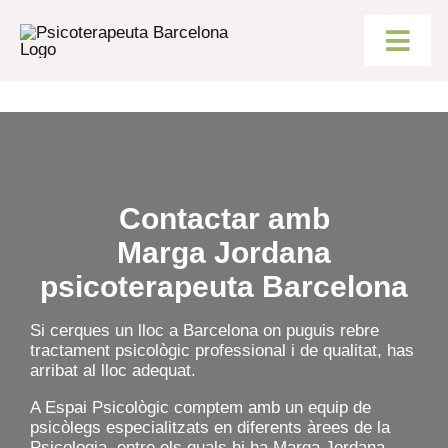
Skip
to
content
Togg
Navig
SERVE
CONSU
Contactar amb
PSICO
Marga Jordana
psicoterapeuta Barcelona
SOBRE
Si cerques un lloc a Barcelona on puguis rebre
tractament psicològic professional i de qualitat, has
arribat al lloc adequat.
BLOG
A Espai Psicològic comptem amb un equip de
psicòlegs especialitzats en diferents àrees de la
CONTA
Psicologia, entre els quals hi ha Marga Jordana,